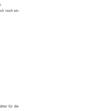
h.
och noch ein
tter für die