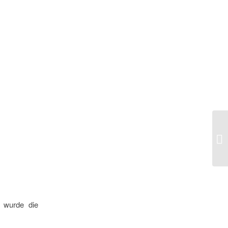
Sp
t wurde die