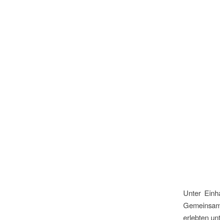
Unter Einh
Gemeinsam
erlebten u