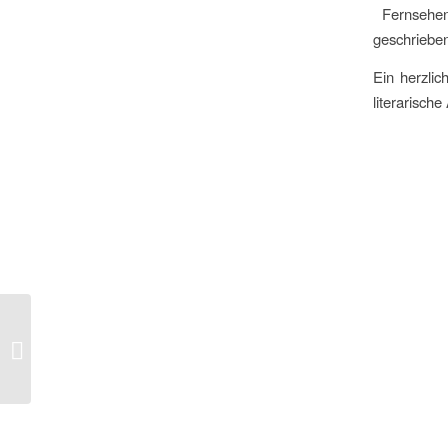
Fernsehen.
geschriebe
Ein herzli
literarisch
Naturparkmodul „Apfel“