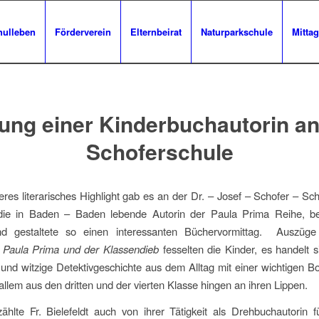
hulleben
Förderverein
Elternbeirat
Naturparkschule
Mittag
ung einer Kinderbuchautorin an
Schoferschule
res literarisches Highlight gab es an der Dr. – Josef – Schofer – Sc
, die in Baden – Baden lebende Autorin der Paula Prima Reihe, be
d gestaltete so einen interessanten Büchervormittag. Auszüg
h
Paula Prima und der Klassendieb
fesselten die Kinder, es handelt 
nd witzige Detektivgeschichte aus dem Alltag mit einer wichtigen Bo
 allem aus den dritten und der vierten Klasse hingen an ihren Lippen.
hlte Fr. Bielefeldt auch von ihrer Tätigkeit als Drehbuchautorin 