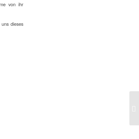
lme von ihr
 uns dieses
Be